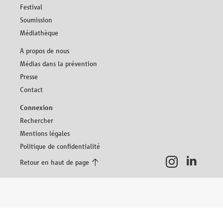
au
Festival
contenu
Soumission
Médiathèque
Aller
A propos de nous
au
Médias dans la prévention
contenu
Presse
Contact
Aller
Connexion
au
Rechercher
contenu
Mentions légales
Politique de confidentialité
Retour en haut de page